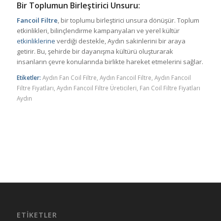
Bir Toplumun Birleştirici Unsuru:
Fancoil Filtre
, bir toplumu birleştirici unsura dönüşür. Toplum
etkinlikleri, bilinçlendirme kampanyaları ve yerel kültür
etkinliklerine
verdiği destekle, Aydın sakinlerini bir araya
getirir. Bu, şehirde bir dayanışma kültürü oluşturarak
insanların çevre konularında birlikte hareket etmelerini sağlar.
Etiketler:
Aydın Fan Coil Filtre
,
Aydın Fancoil Filtre
,
Aydın Fancoil
Filtre Fiyatları
,
Aydın Fancoil Filtre Üreticileri
,
Fan Coil Filtre Fiyatları
Aydın
ETIKETLER