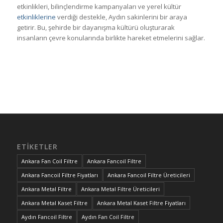
etkinlikleri, bilinçlendirme kampanyaları ve yerel kültür
etkinliklerine
verdiği destekle, Aydın sakinlerini bir araya
getirir. Bu, şehirde bir dayanışma kültürü oluşturarak
insanların çevre konularında birlikte hareket etmelerini sağlar.
ETIKETLER
Ankara Fan Coil Filtre
Ankara Fancoil Filtre
Ankara Fancoil Filtre Fiyatları
Ankara Fancoil Filtre Üreticileri
Ankara Metal Filtre
Ankara Metal Filtre Üreticileri
Ankara Metal Kaset Filtre
Ankara Metal Kaset Filtre Fiyatları
Aydın Fancoil Filtre
Aydın Fan Coil Filtre