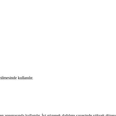
ilmesinde kullanılır.
ten arınmasında kullanılır. İyi gözenek dağılımı sayesinde yüksek düzey