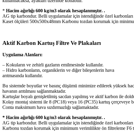
kullanılacaksa, ayakları üzerinde konabilir.
*
Hacim ağırlığı 600 kg/m3 olarak hesaplanmıştır. .
AG tip karbondur. Belli uygulamalar için istendiğinde özel karbonla
Kaset ölçüleri 500x500x48mm Karbonu tozdan korumak için minimum ver
Aktif Karbon Kartuş Filtre Ve Plakaları
Uygulama Alanları:
– Kokuların ve zehirli gazların emilmesinde kullanılır.
– Hidro karbonların, organiklerin ve diğer bileşenlerin hava
arıtmasında kullanılır.
Bu sistemde boyutlar ve basınç düşümü minimize edilerek yüksek ha
havanın arıtılması sağlanmaktadır.
Kartuşlar boyalı genişletilmiş sacdan yapılmış ve aktif karbon ile dold
Kolay montaj sistemi ile 8 (PC18) veya 16 (PC35) kartuş çerçeveye ba
Conta maksimum hava sızdırmazlığı sağlamaktadır.
* Hacim ağırlığı 600 kg/m3 olarak hesaplanmıştır. .
AG tip karbondur. Belli uygulamalar için istendiğinde özel karbonla
Karbonu tozdan korumak için minimum verimlilikte ön filtreleme F6 tav