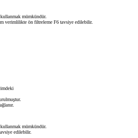
rı kullanmak mümkündür.
imlilikte ön filtreleme F6 tavsiye edilebilir.
cimdeki
urulmuştur.
ğlanır.
rı kullanmak mümkündür.
siye edilebilir.