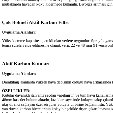
mutfaklarda havadan koku gidermede kullanılır. Biyogaz arıtması içi
Çok Bölmeli Aktif Karbon Filtre
Uygulama Alanları:
Yüksek emme kapasitesi gerekli olan yerlere uygundur. Sprey boyama 
temas süreleri elde edilmesine olanak verir. 22 ve 48 mm (H versiyon) 
Aktif Karbon Kutuları
Uygulama Alanları:
Daraltılmış alanlarda yüksek hava debisinin olduğu hava arıtmasında ku
ÖZELLİKLER:
Kutular dayanıklı galvaniz sacdan yapılmıştır, ve tüm hava kanalların
48mm kasetler bulunmaktadır, kızaklar sayesinde kolayca takıp çıkarıl
akış direnci sağlayan özel sürgüler yoluyla birbirine bağlanmıştır.
yan duvar, karbon hücrelerinin kolay bir şekilde dışarı çıkartılmasını s