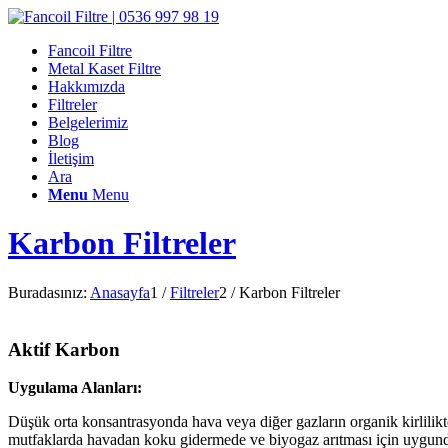
Fancoil Filtre
Metal Kaset Filtre
Hakkımızda
Filtreler
Belgelerimiz
Blog
İletişim
Ara
Menu
Menu
Karbon Filtreler
Buradasınız:
Anasayfa
1
/
Filtreler
2
/
Karbon Filtreler
Aktif Karbon
Uygulama Alanları:
Düşük orta konsantrasyonda hava veya diğer gazların organik kirlilik
mutfaklarda havadan koku gidermede ve biyogaz arıtması için uygund