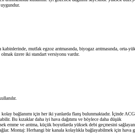
n uygundur.
kabinlerinde, mutfak egzoz arıtmasında, biyogaz arıtmasında, orta-yük
olmak üzere iki standart versiyonu vardır.
llanılır.
a kolay bağlanımı için her iki yanlarda flanş bulunmaktadır. İçinde ACG
abilir. Bu kızaklar daha iyi hava dağıtımı ve böylece daha düşük
 Yüksek emme ve arıtma, küçük boyutlarda yüksek debi geçmesini sağlay
ağlar. Montaj: Herhangi bir kanala kolaylıkla bağlayabilmek için hava gir