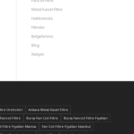
Fancoil Filtre
Metal Kaset Filtre
Hakkımızda
Filtreler
Belgelerimiz
Blog
İletişim
tre Üreticileri
Ankara Metal Kaset Filtre
Fancoil Filtre
Bursa Fan Coil Filtre
Bursa Fancoil Filtre Fiyatları
l Filtre Fiyatları Manisa
Fan Coil Filtre Fiyatları İstanbul